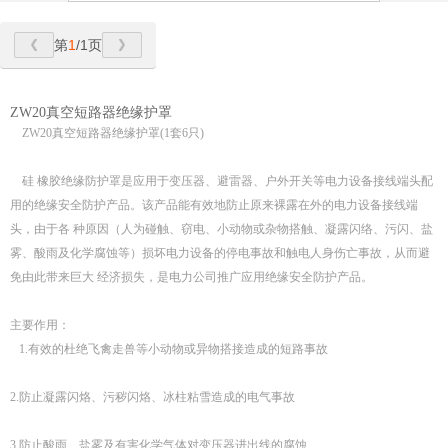
第
1
/1页
ZW20真空短路器绝缘护罩
ZW20真空短路器绝缘护罩(1套6只)
硅 橡胶绝缘防护罩是应用于变压器、避雷器、户外开关等电力设备接线端头配
用的绝缘安全防护产品。该产品能有效地防止原来裸露在外的电力设备接线端
头，由于各 种原因（人为碰触、窃电、小动物或杂物搭触、凝露闪络、污闪、盐
雾、酸雨及化学腐蚀等）损坏电力设备的停电事故和触电人身伤亡事故，从而避
免由此带来巨大 经济损失，是电力公司推广应用绝缘安全防护产品。
主要作用：
1.有效的杜绝飞禽走兽等小动物或异物搭接造成的短路事故
2.防止凝露闪烙、污秽闪烙、冰柱粘雪造成的电气事故
3.防止酸雨、盐雾及有害化学气体对变压器进出线的腐蚀