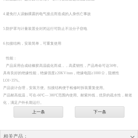
4.避免行人误触裸露的电气接点而造成的人身伤亡事故
5.防护罩与计量装置全封闭运行可防止不法分子窃电
6.扣接结构，安装简单，可重复使用
性能：
产品采用合成硅橡胶高温硫化而成，，高柔韧性，产品寿命可达50年。
具有良好的绝缘性能，绝缘强度≧20KV/mm，绝缘电阻≧1000 Ω，阻燃性
LOI>35%。
产品设计合理，安装方便。扣接结构便于检修时拆装重复使用。
产品耐高低温，可在-60℃— 380℃范围内使用。耐紫外线，优异的疏水性，耐老
化，满足户外长期运行。
上一条
下一条
相关产品：