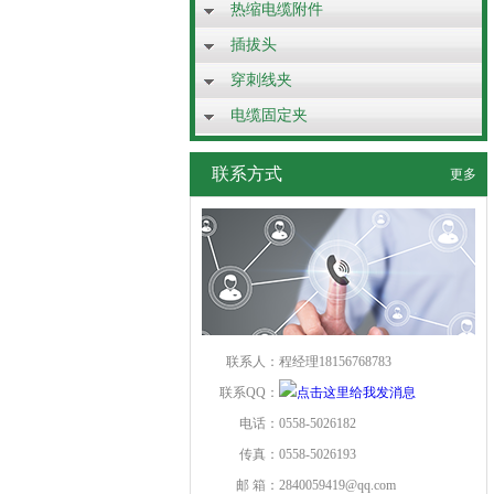
热缩电缆附件
插拔头
穿刺线夹
电缆固定夹
联系方式
更多
联系人：
程经理18156768783
联系QQ：
电话：
0558-5026182
传真：
0558-5026193
邮 箱：
2840059419@qq.com