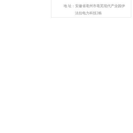
地 址：
安徽省亳州市亳芜现代产业园伊
法拉电力科技2栋