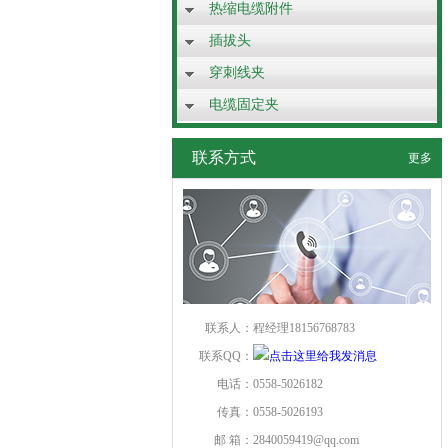
热缩电缆附件
插拔头
穿刺线夹
电缆固定夹
联系方式
更多
联系人：
程经理18156768783
联系QQ：
电话：
0558-5026182
传真：
0558-5026193
邮 箱：
2840059419@qq.com