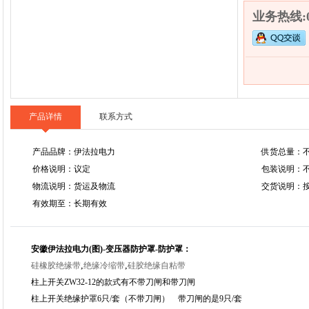
业务热线:05
产品详情
联系方式
产品品牌：伊法拉电力
供货总量：
价格说明：议定
包装说明：
物流说明：货运及物流
交货说明：
有效期至：长期有效
安徽伊法拉电力(图)-变压器防护罩-防护罩：
,
,
硅橡胶绝缘带
绝缘冷缩带
硅胶绝缘自粘带
柱上开关ZW32-12的款式有不带刀闸和带刀闸
柱上开关绝缘护罩6只/套（不带刀闸） 带刀闸的是9只/套