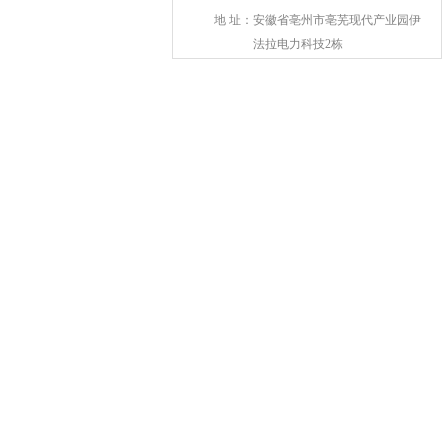
地 址：
安徽省亳州市亳芜现代产业园伊
法拉电力科技2栋