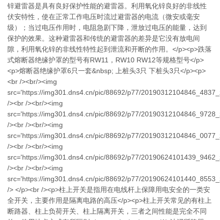
锌避雷器是具有良好保护性能的避雷器。利用氧化锌良好的非线性
伏安特性，使在正常工作电压时流过避雷器的电流（微安或毫安
级）；当过电压作用时，电阻急剧下降，泄放过电压的能量，达到
保护的效果。这种避雷器和传统的避雷器的差异是它没有放电间
隙，利用氧化锌的非线性特性起到泄流和开断的作用。</p><p>跌落
式熔断器绝缘护罩的型号有RW11，RW10 RW12等规格型号</p>
<p>熔断器绝缘护罩6只一套&nbsp; 上桩头3只 下桩头3只</p><p>
<br /><br/><img
src='https://img301.dns4.cn/pic/88692/p77/20190312104846_4837_z
/><br /><br/><img
src='https://img301.dns4.cn/pic/88692/p77/20190312104846_9728_z
/><br /><br/><img
src='https://img301.dns4.cn/pic/88692/p77/20190312104846_0077_z
/><br /><br/><img
src='https://img301.dns4.cn/pic/88692/p77/20190624101439_9462_z
/><br /><br/><img
src='https://img301.dns4.cn/pic/88692/p77/20190624101440_8553_z
/> </p><br /><p>柱上开关是指用在电线杆上保障用电安全的一类安
全开关，主要作用是隔离电路的高压</p><p>柱上开关常见的有柱上
断路器、柱上负荷开关、柱上隔离开关，三者之间性能是完全不同