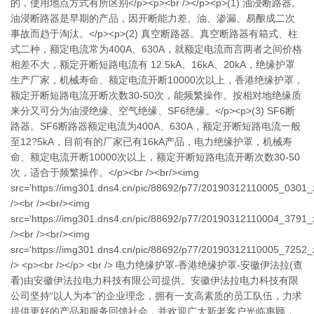
的，使用地点方式有所区别</p><p><br /></p><p>(1) 油浸断路器。
油浸断路器是早期的产品，因开断能力差、油、渗漏、易酿成二次
事故而趋于淘汰。</p><p>(2) 真空断路器。真空断路器有箱式、柱
式二种，额定电流常为400A、630A，就额定电流而言两者之间价格
相差不大，额定开断短路电流有 12.5kA、16kA、20kA，绝缘护罩
生产厂家，机械寿命、额定电流开断10000次以上，香港绝缘护罩，
额定开断短路电流开断次数30-50次，能频繁操作。按相对地绝缘质
来分又可分为油浸绝缘、空气绝缘、SF6绝缘。</p><p>(3) SF6断
路器。SF6断路器额定电流为400A、630A，额定开断短路电流一般
至12?5kA，目前有的厂家已有16kA产品，电力绝缘护罩，机械寿
命、额定电流开断10000次以上，额定开断短路电流开断次数30-50
次，适合于频繁操作。</p><br /><br/><img
src='https://img301.dns4.cn/pic/88692/p77/20190312110005_0301_z
/><br /><br/><img
src='https://img301.dns4.cn/pic/88692/p77/20190312110004_3791_
/><br /><br/><img
src='https://img301.dns4.cn/pic/88692/p77/20190312110005_7252_z
/> <p><br /></p> <br /> 电力绝缘护罩-香港绝缘护罩-安徽伊法拉(查
看)由安徽伊法拉电力科技有限公司提供。安徽伊法拉电力科技有限
公司坚持“以人为本”的企业理念，拥有一支高素质的员工队伍，力求
提供更好的产品和服务回馈社会，并欢迎广大新老客户光临惠顾，