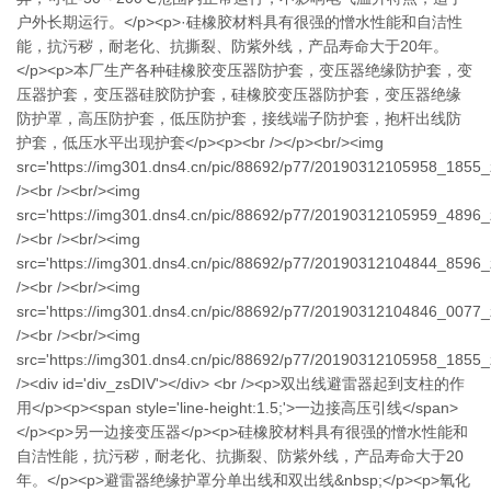
户外长期运行。</p><p>·硅橡胶材料具有很强的憎水性能和自洁性
能，抗污秽，耐老化、抗撕裂、防紫外线，产品寿命大于20年。
</p><p>本厂生产各种硅橡胶变压器防护套，变压器绝缘防护套，变
压器护套，变压器硅胶防护套，硅橡胶变压器防护套，变压器绝缘
防护罩，高压防护套，低压防护套，接线端子防护套，抱杆出线防
护套，低压水平出现护套</p><p><br /></p><br/><img
src='https://img301.dns4.cn/pic/88692/p77/20190312105958_1855_z
/><br /><br/><img
src='https://img301.dns4.cn/pic/88692/p77/20190312105959_4896_z
/><br /><br/><img
src='https://img301.dns4.cn/pic/88692/p77/20190312104844_8596_z
/><br /><br/><img
src='https://img301.dns4.cn/pic/88692/p77/20190312104846_0077_z
/><br /><br/><img
src='https://img301.dns4.cn/pic/88692/p77/20190312105958_1855_z
/><div id='div_zsDIV'></div> <br /><p>双出线避雷器起到支柱的作
用</p><p><span style='line-height:1.5;'>一边接高压引线</span>
</p><p>另一边接变压器</p><p>硅橡胶材料具有很强的憎水性能和
自洁性能，抗污秽，耐老化、抗撕裂、防紫外线，产品寿命大于20
年。</p><p>避雷器绝缘护罩分单出线和双出线&nbsp;</p><p>氧化