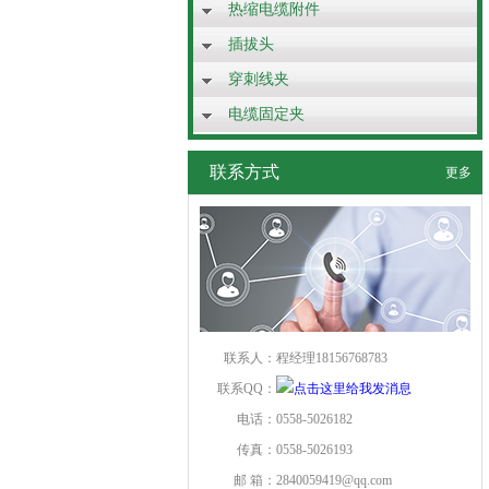
热缩电缆附件
插拔头
穿刺线夹
电缆固定夹
联系方式
更多
联系人：
程经理18156768783
联系QQ：
电话：
0558-5026182
传真：
0558-5026193
邮 箱：
2840059419@qq.com