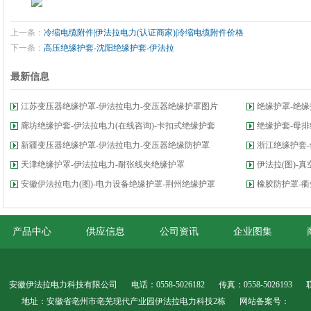
上一条：
冷缩电缆附件|伊法拉电力(认证商家)|冷缩电缆附件价格
下一条：
高压绝缘护套-沈阳绝缘护套-伊法拉
最新信息
江苏变压器绝缘护罩-伊法拉电力-变压器绝缘护罩图片
绝缘护罩-绝
廊坊绝缘护套-伊法拉电力(在线咨询)-卡扣式绝缘护套
绝缘护套-母排
新疆变压器绝缘护罩-伊法拉电力-变压器绝缘防护罩
浙江绝缘护套-
天津绝缘护罩-伊法拉电力-耐张线夹绝缘护罩
伊法拉(图)-
安徽伊法拉电力(图)-电力设备绝缘护罩-荆州绝缘护罩
橡胶防护罩-衢
产品中心
供应信息
公司资讯
企业图集
安徽伊法拉电力科技有限公司
电话：0558-5026182
传真：0558-5026193
地址：安徽省亳州市亳芜现代产业园伊法拉电力科技2栋
网站备案号：