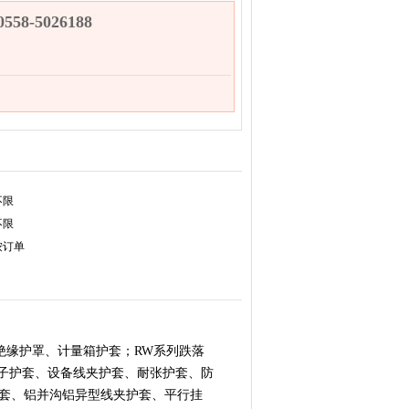
58-5026188
不限
不限
按订单
绝缘护罩、计量箱护套；RW系列跌落
端子护套、设备线夹护套、耐张护套、防
套、铝并沟铝异型线夹护套、平行挂