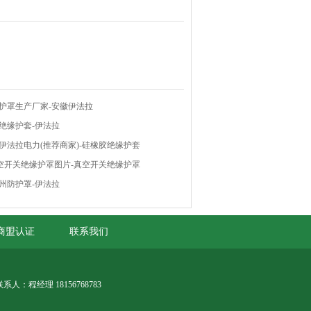
缘护罩生产厂家-安徽伊法拉
绝缘护套-伊法拉
伊法拉电力(推荐商家)-硅橡胶绝缘护套
真空开关绝缘护罩图片-真空开关绝缘护罩
州防护罩-伊法拉
商盟认证
联系我们
联系人：程经理 18156768783