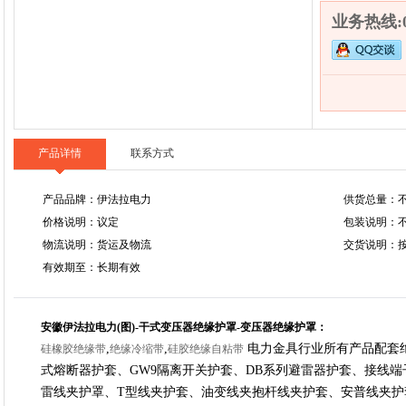
业务热线:05
产品详情
联系方式
产品品牌：伊法拉电力
供货总量：
价格说明：议定
包装说明：
物流说明：货运及物流
交货说明：
有效期至：长期有效
安徽伊法拉电力(图)-干式变压器绝缘护罩-变压器绝缘护罩：
,
,
电力金具行业所有产品配套
硅橡胶绝缘带
绝缘冷缩带
硅胶绝缘自粘带
式熔断器护套、GW9隔离开关护套、DB系列避雷器护套、接线
雷线夹护罩、T型线夹护套、油变线夹抱杆线夹护套、安普线夹护