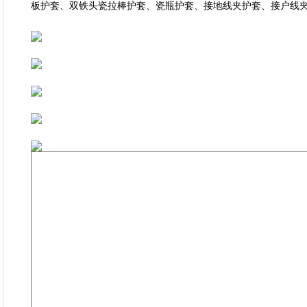
板护套、双铁头瓷拉棒护套、瓷瓶护套、接地线夹护套、接户线