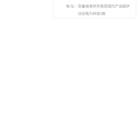
地 址：
安徽省亳州市亳芜现代产业园伊
法拉电力科技2栋