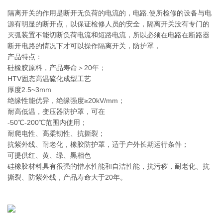
隔离开关的作用是断开无负荷的电流的，电路.使所检修的设备与电
源有明显的断开点，以保证检修人员的安全，隔离开关没有专门的
灭弧装置不能切断负荷电流和短路电流，所以必须在电路在断路器
断开电路的情况下才可以操作隔离开关，防护罩，
产品特点：
硅橡胶原料，产品寿命＞20年；
HTV固态高温硫化成型工艺
厚度2.5~3mm
绝缘性能优异，绝缘强度≥20kV/mm；
耐高低温，变压器防护罩，可在
‐50℃-200℃范围内使用；
耐爬电性、高柔韧性、抗撕裂；
抗紫外线、耐老化，橡胶防护罩，适于户外长期运行条件；
可提供红、黄、绿、黑相色
硅橡胶材料具有很强的憎水性能和自洁性能，抗污秽，耐老化、抗
撕裂、防紫外线，产品寿命大于20年。