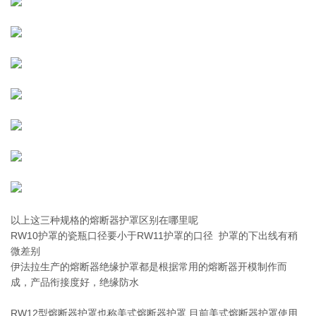
以上这三种规格的熔断器护罩区别在哪里呢
RW10护罩的瓷瓶口径要小于RW11护罩的口径 护罩的下出线有稍
微差别
伊法拉生产的熔断器绝缘护罩都是根据常用的熔断器开模制作而
成，产品衔接度好，绝缘防水
RW12型熔断器护罩也称美式熔断器护罩 目前美式熔断器护罩使用